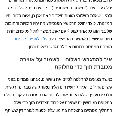
לרוב, מפאת ריבוי הסוגיות העולות: כמה זמן כל אחד מההורים
יבלה עם הילד ("משמרת משותפת") , מי יהיה חייב לשלם כמה
ולמי – שאלת תשלומי מזונות הילדים? אם אכן כן, איזה סכום יהיו
המזונות? כיצד יחולק הרכוש? הפנסיה? מה יהיו הזכויות והחובות
של בני הזוג כל אחד לגופו? עם זאת, אפשר להקל על פרוצדורת
סיום הנישואין באמצעות התייעצות עם
עו"ד לענייני משפחה
מומחה המנוסה בתחום איך להתגרש בשלום ונכון.
איך להתגרש בשלום – לשמור על אווירה
מכובדת תוך כדי מחלוקת
כאשר מגיעים להחלטה לסיים את נישואינו, אנחנו עומדים בפני
קשיים גדולים. הליך גירושין הינו הליך מאוד קשה מבחינה רגשית
וכלכלית ועדיף שלא נעבור אותו לבדנו. אם המטרה העיקרית שלנו
בתקופת הגירושין זה שמירה על כבוד הצדדים תוך כדי שכל
התהליך מסתיים בהצלחה בתומו, עלינו לפנות לעורך דין ששותף