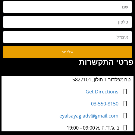
שליחה
פרטי התקשרות
טרומפלדור 1 חולון, 5827101
Get Directions
03-550-8150
eyalsayag.adv@gmail.com
ב',ג',ד',ה',א 09:00 – 19:00