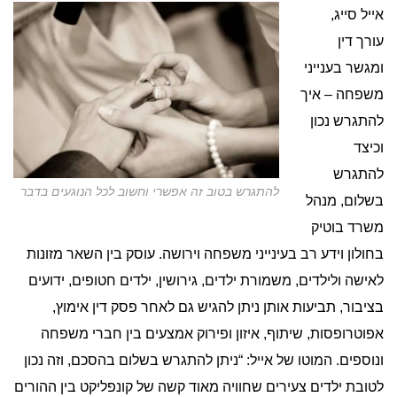
אייל סייג,
עורך דין
ומגשר בענייני
משפחה – איך
להתגרש נכון
וכיצד
להתגרש
להתגרש בטוב זה אפשרי וחשוב לכל הנוגעים בדבר
בשלום, מנהל
משרד בוטיק
בחולון וידע רב בעינייני משפחה וירושה. עוסק בין השאר מזונות
לאישה ולילדים, משמורת ילדים, גירושין, ילדים חטופים, ידועים
בציבור, תביעות אותן ניתן להגיש גם לאחר פסק דין אימוץ,
אפוטרופסות, שיתוף, איזון ופירוק אמצעים בין חברי משפחה
ונוספים. המוטו של אייל: “ניתן להתגרש בשלום בהסכם, וזה נכון
לטובת ילדים צעירים שחוויה מאוד קשה של קונפליקט בין ההורים