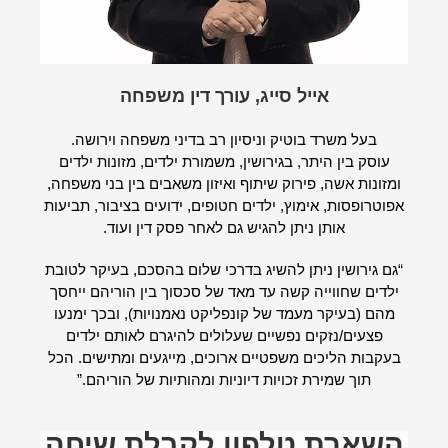
אייל סייג, עורך דין משפחה
בעל משרד בוטיק וניסיון רב בדיני משפחה וירושה.
עוסק בין היתר, בגירושין, משמורת ילדים, מזונות ילדים
ומזונות אשה, פירוק שיתוף ואיזון משאבים בין בני משפחה,
אפוטרופסות, אימוץ, ילדים חטופים, ידועים בציבור, תביעות
אותן ניתן להגיש גם לאחר פסק דין ועוד.
“גם גירושין ניתן להשיג בדרכי שלום בהסכם, בעיקר לטובת
ילדים שחווייה קשה עד מאד של סכסוך בין הוריהם ייחסך
מהם (בעיקר מעמד של קונפליקט נאמנויות), ובכך ימנעו
פצעים/נזקים נפשיים שעלולים להיגרם לאותם ילדים
בעקבות הליכים משפטיים ארוכים, מייגעים ומתישים. הכל
תוך שמירת זכויות דיוניות ומהותיות של הוריהם.”
השארת טלפון לקבלת שיחה