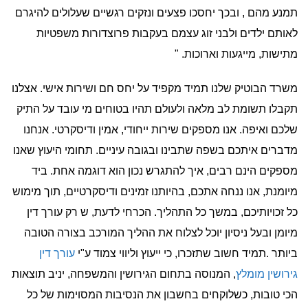
תמנע מהם , ובכך יחסכו פצעים ונזקים רגשיים שעלולים להיגרם
לאותם ילדים ולבני זוג עצמם בעקבות פרוצדורות משפטיות
מתישות, מייגעות וארוכות. "
משרד הבוטיק שלנו תמיד מקפיד על יחס חם ושירות אישי. אצלנו
תקבלו תשומת לב מלאה ולעולם תהיו בטוחים מי עובד על התיק
שלכם ואיפה. אנו מספקים שירות ייחודי, אמין ודיסקרטי. אנחנו
מדברים איתכם בשפה שתבינו ובגובה עיניים. תחומי היעוץ שאנו
מספקים הינם רבים, איך להתגרש נכון הוא דוגמה אחת. ביד
מיומנת, אנו ננחה אתכם, בהיותנו זמינים ודיסקרטיים, תוך מימוש
כל זכויותיכם, במשך כל התהליך. הכרחי לדעת, ש רק עורך דין
מיומן ובעל ניסיון יוכל לצלוח את ההליך המורכב בצורה הטובה
ביותר .תמיד חשוב שתזכרו, כי ייעוץ וליווי צמוד ע"י
עורך דין
גירושין מומלץ
, המנוסה בתחום הגירושין והמשפחה, יניב תוצאות
הכי טובות, כשלוקחים בחשבון את הנסיבות המסוימות של כל