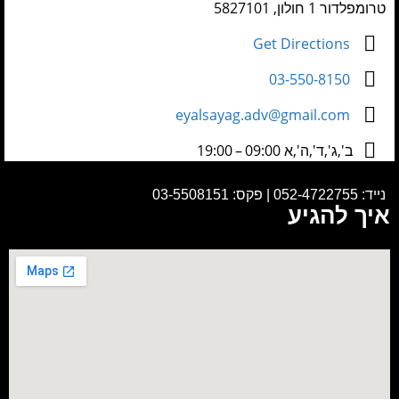
טרומפלדור 1 חולון, 5827101
Get Directions
03-550-8150
eyalsayag.adv@gmail.com
ב',ג',ד',ה',א 09:00 – 19:00
נייד:
052-4722755
|
פקס: 03-5508151
איך להגיע