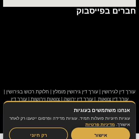
חברים בפייסבוק
עורך דין לגירושין | עורך דין גירושין מומלץ | חלוקת רכוש בגירושין |
עורך דין צוואות | עורך דין ירושה | צוואות וירושות | עורך דין
משפחה | עורך דין לענייני משפחה | גישור משפחתי | קטין נזקק
אנחנו משתמשים בעוגיות
עוגיות חיוניות פועלות תמיד. עוגיות מדידה ופרסום ייטענו רק לאחר
קידום אתרים לעורכי דין
Avinu.co.il
אישורך.
מדיניות פרטיות
אישור
רק חיוני