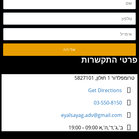
שליחה
פרטי התקשרות
טרומפלדור 1 חולון, 5827101
Get Directions
03-550-8150
eyalsayag.adv@gmail.com
ב',ג',ד',ה',א 09:00 – 19:00