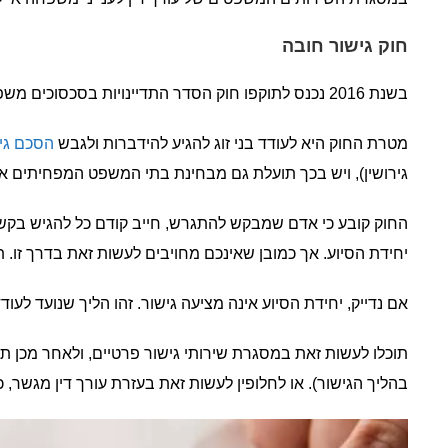
חוק גישור חובה
בשנת 2016 נכנס לתוקפו חוק הסדר התדיינויות בסכסוכים משפחתיים, החוק הידוע בתור חוק גישור חובה.
מטרת החוק היא לעודד בני זוג להגיע להידברות ולגבש
הסכם גיר
גירושין), ויש בכך תועלת גם מבחינת בתי המשפט המפחיתים 
החוק קובע כי אדם שמבקש להתגרש, חייב קודם כל להגיש בק
יחידת הסיוע. אך כמובן שאינכם מחויבים לעשות זאת בדרך זו. תמי
אם נדייק, יחידת הסיוע אינה מציעה גישור. זהו הליך שנועד לע
תוכלו לעשות זאת במסגרת שירותי גישור פרטיים, ולאחר מכן ת
בהליך הגישור). או לחלופין לעשות זאת בעזרת עורך דין מגשר, כך