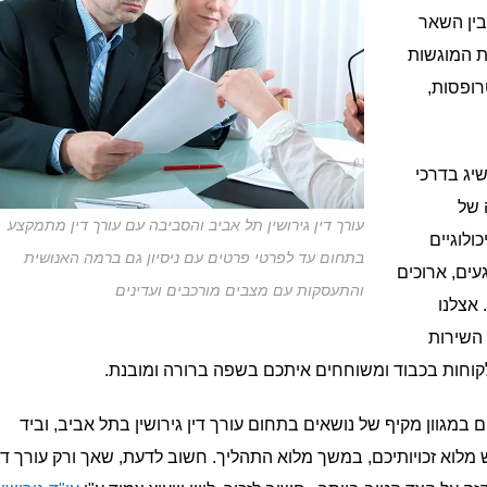
 בין השאר
ות המוגשות
רופסות,
שיג בדרכי
 של
עורך דין גירושין תל אביב והסביבה עם עורך דין מתמקצע
ולוגיים
בתחום עד לפרטי פרטים עם ניסיון גם ברמה האנושית
ים, ארוכים
והתעסקות עם מצבים מורכבים ועדינים
 אצלנו
 השירות
 הלקוחות בכבוד ומשוחחים איתכם בשפה ברורה ומובנת.
ים במגוון מקיף של נושאים בתחום עורך דין גירושין בתל אביב, וביד
וש מלוא זכויותיכם, במשך מלוא התהליך. חשוב לדעת, שאך ורק עורך די