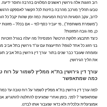
רוב הזוגות אלה גירושין ראשונים המלווים בהרבה וחוסר ידיעה.
טבעו תהליך מורכב מהרבה בחינות לכל הקשור לאספקט הרגשי
לרוב, עקב הסוגיות הרבות המגיעות: כמה זמן שהות יקבל כל הו
("משמרת משותפת") , מי יעביר כסף למי – אם בכלל – מזונות י
כן, מה גובה המזונות?
כיצד תתבצע חלוקת הרכוש? הפנסיה? מה יעלה בגורל הזכויות 
בני הזוג כל אחד לגופו? התייעצות עם עו"ד גירושין בתל אביב מ
ומומחה שעובד כבר שנים בתור עורך דין גירושין בתל אביב תע
את הליך הגירושין.
עורך דין גירושין בת"א ממליץ לשמור על רוח ט
כמה שמתאפשר
למה עורך דין גירושין בת"א ממליץ לשמור על רוח טובה עד כמה
שמתאפשר ? לפני, בזמן ואחרי שמגיעים להחלטה להתגרש, אנו מת
אמוציונלית וכלכלית ולא כדאי שנעבור אותו לבדנו.