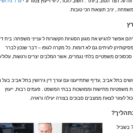
 על הצד הטוב ביותר . חשוב לזכור, ליווי וייעוץ צמוד ע"י
עו"ד גירושין
שפחה , יניב תוצאות הכי טובות.
רץ
ליהם אפשר להגיש את מגוון הסוגיות הקשורות ל ענייני משפחה: בית דין
קותיהן לעיתים גם לא דומות. כל מקרה לגופו – דבר שנכון לברר
כסוכים משפטיים בלתי נגמרים, אשר המלבים יצרים ורגשות, עלולי
ם בתל אביב ,עדיף שתתייעצו עם עורך דין גירושין בתל אביב בעל ני
ות משפטיות מתישות וממושכות בבתי המשפט . פעמים רבות, ייעוץ
 יכול לעזור לצאת ממצבים סבוכים בצורה יעילה וראויה.
בתהליך?
? בשביל