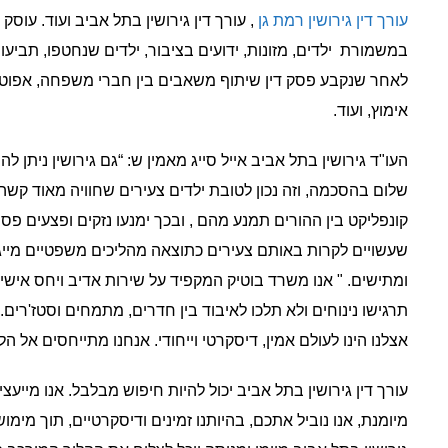
עורך דין גירושין רמת גן
, עורך דין גירושין בתל אביב ועוד. עוסק
במשמורת ילדים, מזונות, ידועים בציבור, ילדים שנחטפו, תביע
לאחר שנקבע פסק דין שיתוף משאבים בין חברי משפחה, אפוט
אימוץ, ועוד.
העו"ד גירושין בתל אביב אייל סייג מאמין ש: “גם גירושין ניתן לה
שלום בהסכמה, וזה נכון לטובת ילדים צעירים שחוויה מאוד קשה
קונפליקט בין ההורים תמנע מהם , ובכך ימנעו נזקים ופצעים פסיכ
שעשויים לקרות באותם צעירים כתוצאה מהליכים משפטיים מייגע
ומתישים. " אנו משרד בוטיק המקפיד על שירות אדיב ויחס אישי.
תרגישו נינוחים ולא תלכו לאיבוד בין חדרים, מתמחים וסטז'רים.
אצלנו הינו לעולם אמין, דיסקרטי וייחודי. אנחנו מתייחסים אל
עורך דין גירושין בתל אביב יכול להיות חיפוש מבלבל. אנו מייעצ
מיומנת, אנו נוביל אתכם, בהיותנו זמינים ודיסקרטיים, תוך מימ