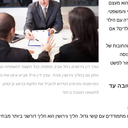
 הוא מעצם
 והמשפטי.
רה עם הילד
לדים? אם
והחובות של
נוסה
זור לפשט
עורך דין גירושים בתל אביב מומחה בכל הקשור למשפחה עם
וותק גם בהליך גירושין מהיר. עורך דין אייל מביא עימו את כל
המיומנות והניסיון הנדרש להוביל את הלקוח ברוגע וביטחון
ובה עד
לתוצאה הטובה ביותר
מודדים עם קושי גדול. הליך גירושין הוא הליך דורשני ביותר מבחי