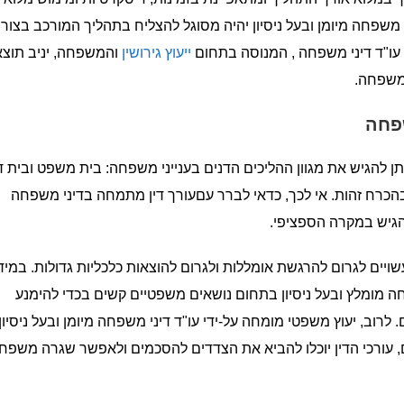
י משפחה מיומן ובעל ניסיון יהיה מסוגל להצליח בתהליך המורכב בצור
"י עו"ד דיני משפחה , המנוסה בתחום
ייעוץ גירושין
והמשפחה, יניב תוצא
 משפחה.
שפחה
תן להגיש את מגוון ההליכים הדנים בענייני משפחה: בית משפט ובית די
הכרח זהות. אי לכך, כדאי לברר עםעורך דין מתמחה בדיני משפחה
גיש במקרה הספציפי.
ויים לגרום להרגשת אומללות ולגרום להוצאות כלכליות גדולות. במיד
חה מומלץ ובעל ניסיון בתחום נושאים משפטיים קשים בכדי להימנע
ב, יעוץ משפטי מומחה על-ידי עו"ד דיני משפחה מיומן ובעל ניסיון 
ם, עורכי הדין יוכלו להביא את הצדדים להסכמים ולאפשר שגרה משפח