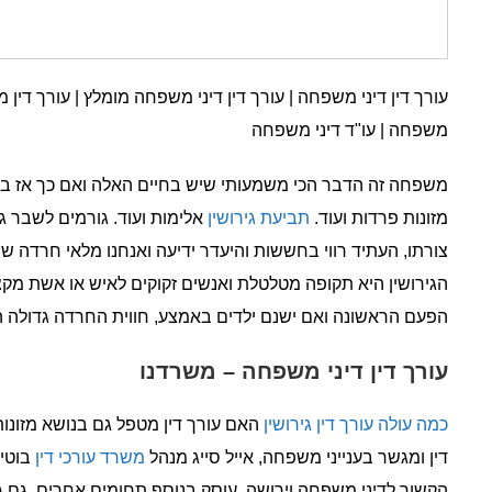
עורך דין דיני משפחה | עורך דין דיני משפחה מומלץ | עורך דין 
משפחה | עו"ד דיני משפחה
משפחה זה הדבר הכי משמעותי שיש בחיים האלה ואם כך אז בו
מזונות פרדות ועוד.
תביעת גירושין
אלימות ועוד. גורמים לשבר ג
צורתו, העתיד רווי בחששות והיעדר ידיעה ואנחנו מלאי חרדה שה
הגירושין היא תקופה מטלטלת ואנשים זקוקים לאיש או אשת מקצ
הפעם הראשונה ואם ישנם ילדים באמצע, חווית החרדה גדולה ה
עורך דין דיני משפחה – משרדנו
כמה עולה עורך דין גירושין
האם עורך דין מטפל גם בנושא מזונות,
דין ומגשר בענייני משפחה, אייל סייג מנהל
משרד עורכי דין
בוטיק
הקשור לדיני משפחה וירושה. עוסק בנוסף תחומים אחרים, גם גיר