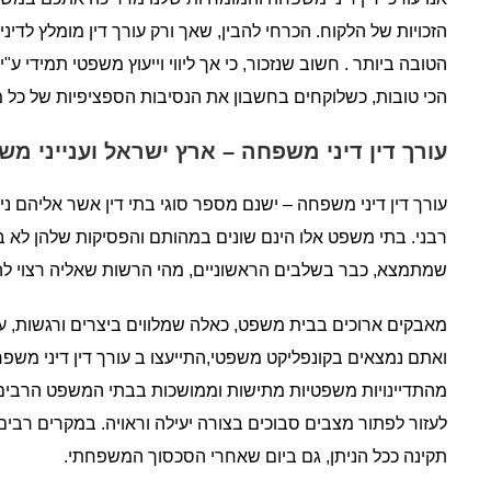
הזכויות של הלקוח. הכרחי להבין, שאך ורק עורך דין מומלץ לדינ
הטובה ביותר . חשוב שנזכור, כי אך ליווי וייעוץ משפטי תמידי ע
הכי טובות, כשלוקחים בחשבון את הנסיבות הספציפיות של כל
עורך דין דיני משפחה – ארץ ישראל וענייני מ
עורך דין דיני משפחה – ישנם מספר סוגי בתי דין אשר אליהם ני
רבני. בתי משפט אלו הינם שונים במהותם והפסיקות שלהן לא ב
שמתמצא, כבר בשלבים הראשוניים, מהי הרשות שאליה רצוי לה
מאבקים ארוכים בבית משפט, כאלה שמלווים ביצרים ורגשות, עש
ואתם נמצאים בקונפליקט משפטי,התייעצו ב עורך דין דיני משפ
מהתדיינויות משפטיות מתישות וממושכות בבתי המשפט הרבים. לרו
לעזור לפתור מצבים סבוכים בצורה יעילה וראויה. במקרים רבי
תקינה ככל הניתן, גם ביום שאחרי הסכסוך המשפחתי.