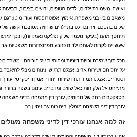
ואישה, משמורת ילדים, ילדים חטופים, ידועים בציבור, תביעות 
משאבים בין בני משפחה, אימוץ, אפוטרופסות ועוד. מוטו: “גם גיר
שלום בהסכם, וזה נכון לטובת ילדים שחוויה מסובכת וקשה של ס
תיחסך מהם (בעיקר מעמד של קונפליקט נאמנויות), ובכך ימנעו נ
שעשויים לקרות לאותם ילדים כנובע מפרוצדורות משפטיות ארוכו
הכל תוך שמירת זכויות דיוניות ומהותיות של הוריהם." משרד בו
על יחס חם ושירות אדיב. אצלנו תרגישו נינוחים מבלי להיאבד 
וסטז'רים. אצלנו תמיד תחוו שירות ייחודי, אמין ודיסקרטי. עורך ד
מתייחס אל הלקוחות כאל שווים ומדברים עימם בשפה ברורה ומו
בספקטרום רחב של תחומים, עורך דין מתמחה בדיני משפחה עו
עורך דין דיני משפחה מומלץ יהיה כזה עם ניסיון רב.
זה למה אנחנו עורכי דין לדיני משפחה מעולים
אנו עורכי דין דיני משפחה והמומחיות שלנו מדריכה אתכם במשך