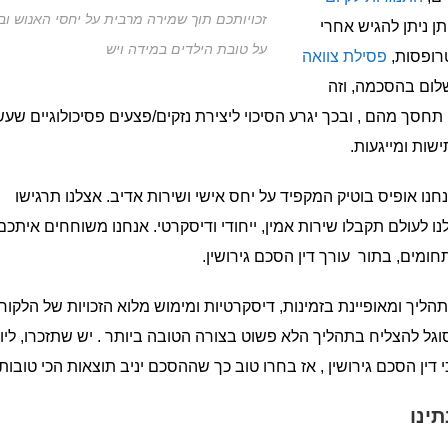
זכויותכם תוך שמירה מרבית על יחסי האנוש ו
תן ניתן להגיש אחרי
על טובת הילדים במידה ויש
רופסות,
פסילת צוואה
 שלום בהסכמה, וזה
חסך מהם , ובכך יגרע הסיכוי ליצירת נזקים/פצעים פסיכולוגיים שעש
שות ומייגעות.
אנחנו אופיס בוטיק המקפיד על יחס אישי ושירות אדיב. אצלנו תרגישו
נו לעולם תקבלו שירות אמין, ייחודי ודיסקרטי. אנחנו משוחחים איתכם
ומים, בתור עורך דין הסכם גירושין.
יך ומאופיינת בזמינות, דיסקרטיות ומימוש מלוא הזכויות של הלקוח.
סוגל להצליח בתהליך הלא פשוט בצורה הטובה ביותר . יש שתזכרו, ליוו
י דין הסכם גירושין , אז בחרו טוב כך שההסכם יניב תוצאות הכי טובות.
ינו