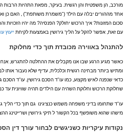
מורכב, הן משפטית והן רגשית. בעיקר, מפאת התהיות הרבות המ
אחד מההורים יבלה עם הילד ("משמרת משותפת") , האם כן ואם כן
סכום המזונות? איך הרכוש יחולק? הפנסיה? מה יהיו הזכויות וה
עם זאת, אפשר להקל על הליך גירושין באמצעות לקיחת
ייעוץ ע
להתנהל באווירה מכובדת תוך כדי מחלוקת
כאשר מגיע הרגע שבו אנו מקבלים את ההחלטה להתגרש, אנחנו על
ומתיש ביותר מבחינה רגשית וכלכלית, עדיף שלא נעבור אותו לב
כדאי שנפנה לאיש מקצוע, כמו עו"ד הסכם גירושין. עו"ד הסכם ג
שחלוקת הרכוש וחלוקת השהיה עם הילדים תהיה שוויונית עד כמה 
עו"ד שתחומו בדיני משפחה משמש כנציגינו גם תוך כדי הליך גיש
מישהו שהוא משופשף בכל הקשור ל תיקי גירושין ושרייטינג ההצ
נקודות עיקריות כשניגשים לבחור עורך דין הסכם