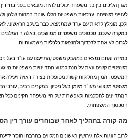
מגוון הליכים בין בני משפחה יכולים להיות מובאים בפני בתי דין
לענייני משפחה. ערכאות משפטיות הללו שונות במהות שלהן ולא 
ולכן, מומלץ לראות עם עו"ד שמתמצא, כבר בשלב הראשוני, לאיז
במקרה שלכם. סכסוכים משפטיים ממושכים, כאלה ה המלבים יצר
לגרום לא אחת לדכדוך ולהוצאות כלכליות משמעותיות.
במידה ואתם נמצאים במאבק משפטי,התייעצו עם עו"ד בעל ניסי
משפטיים קשים וזאת על מנת למנוע התדיינויות משפטיות מייגעו
המשפט . המון מחלוקות קשות מטופלות בצורה ראויה ויעילה אחרי
משפטי מקצועי מעו"ד מיומן בעל ניסיון. במקרים רבים, עורכי הדי
המתדיינים להסכמות ולאפשרות של חיי משפחה תקינים ככל הא
הסכסוך המשפחתי.
מה קורה בתהליך לאחר שבוחרים עורך דין הסכ
לרוב הזוגות אלה גירושין ראשונים המלווים בהרבה וחוסר ידיעה.