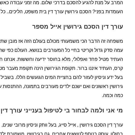
המרב על מנת להגיע להסכם בדרכי שלום. מה זמני עבודה כאשר פ
העומדות בפני? הסכם גירושין עורך דין בית משפט, הליכים.. 
עורך דין הסכם גירושין אייל מספר
משפחה זה הדבר הכי משמעותי מכולם בעולם הזה אז מובן שתקו
עמה סדק גדול וקריטי בחיי כל המעורבים בנושא. העולם כפי שה
העתיד מטיל פחד ואפלולי, מלא בחוסר ידיעה וחששות. אנחנו 
קרס, העתיד איננו ברור. תקופת הגירושין הינה תקופת מעבר מטל
בעל ידע וניסיון לעזור להם בחציית המים הגועשים הללו. בשבי
גירושין ראשונים ואם ישנם ילדים מעורבים בתמונה, ההתנסות ע
כמה וכמה.
מי אני ולמה לבחור בי לטיפול בענייני עורך דין
עורך דין הסכם גירושין , אייל סייג, בעל וותק וניסיון מרובי שנים,
בחולון. עוסק בנוסף לנושאים אחרים, גם בגירושין, משמורת ילד