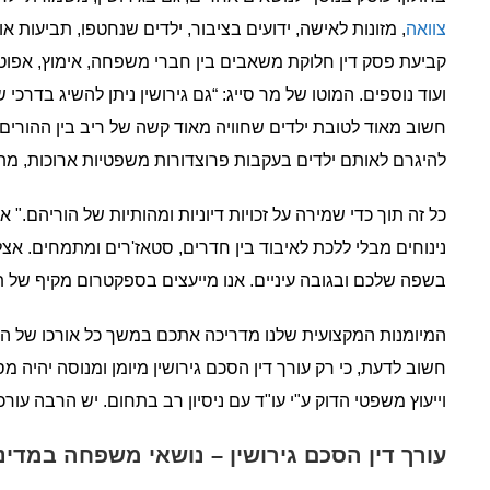
צוואה
, מזונות לאישה, ידועים בציבור, ילדים שנחטפו, תביעות או
קביעת פסק דין חלוקת משאבים בין חברי משפחה, אימוץ, אפוט
ועוד נוספים. המוטו של מר סייג: “גם גירושין ניתן להשיג בדרכי
חשוב מאוד לטובת ילדים שחוויה מאוד קשה של ריב בין ההורים ת
להיגרם לאותם ילדים בעקבות פרוצדורות משפטיות ארוכות, מתי
כל זה תוך כדי שמירה על זכויות דיוניות ומהותיות של הוריהם." 
נינוחים מבלי ללכת לאיבוד בין חדרים, סטאז'רים ומתמחים. אצל
בשפה שלכם ובגובה עיניים. אנו מייעצים בספקטרום מקיף של תח
המיומנות המקצועית שלנו מדריכה אתכם במשך כל אורכו של התהל
חשוב לדעת, כי רק עורך דין הסכם גירושין מיומן ומנוסה יהיה מ
וייעוץ משפטי הדוק ע"י עו"ד עם ניסיון רב בתחום. יש הרבה עורכ
עורך דין הסכם גירושין – נושאי משפחה במדינת