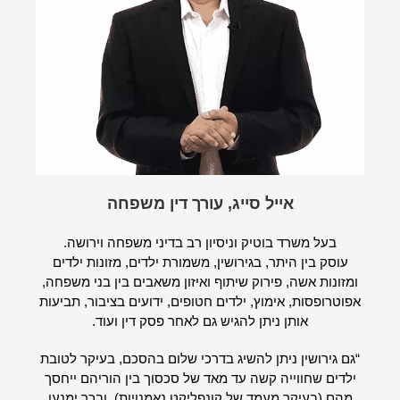
אייל סייג, עורך דין משפחה
בעל משרד בוטיק וניסיון רב בדיני משפחה וירושה.
עוסק בין היתר, בגירושין, משמורת ילדים, מזונות ילדים
ומזונות אשה, פירוק שיתוף ואיזון משאבים בין בני משפחה,
אפוטרופסות, אימוץ, ילדים חטופים, ידועים בציבור, תביעות
אותן ניתן להגיש גם לאחר פסק דין ועוד.
“גם גירושין ניתן להשיג בדרכי שלום בהסכם, בעיקר לטובת
ילדים שחווייה קשה עד מאד של סכסוך בין הוריהם ייחסך
מהם (בעיקר מעמד של קונפליקט נאמנויות), ובכך ימנעו