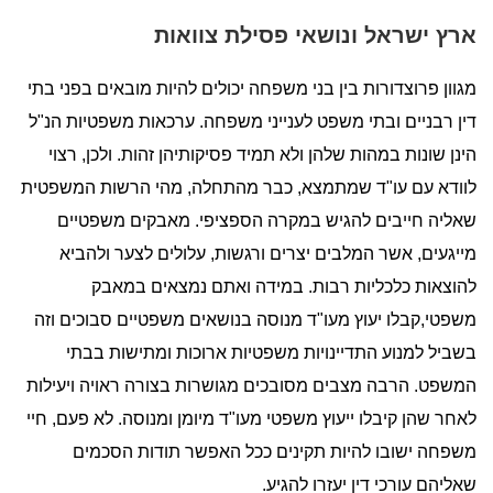
ארץ ישראל ונושאי פסילת צוואות
מגוון פרוצדורות בין בני משפחה יכולים להיות מובאים בפני בתי
דין רבניים ובתי משפט לענייני משפחה. ערכאות משפטיות הנ"ל
הינן שונות במהות שלהן ולא תמיד פסיקותיהן זהות. ולכן, רצוי
לוודא עם עו"ד שמתמצא, כבר מהתחלה, מהי הרשות המשפטית
שאליה חייבים להגיש במקרה הספציפי. מאבקים משפטיים
מייגעים, אשר המלבים יצרים ורגשות, עלולים לצער ולהביא
להוצאות כלכליות רבות. במידה ואתם נמצאים במאבק
משפטי,קבלו יעוץ מעו"ד מנוסה בנושאים משפטיים סבוכים וזה
בשביל למנוע התדיינויות משפטיות ארוכות ומתישות בבתי
המשפט. הרבה מצבים מסובכים מגושרות בצורה ראויה ויעילות
לאחר שהן קיבלו ייעוץ משפטי מעו"ד מיומן ומנוסה. לא פעם, חיי
משפחה ישובו להיות תקינים ככל האפשר תודות הסכמים
שאליהם עורכי דין יעזרו להגיע.