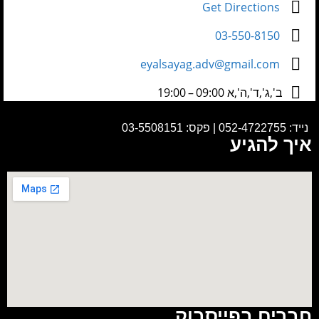
Get Directions
03-550-8150
eyalsayag.adv@gmail.com
ב',ג',ד',ה',א 09:00 – 19:00
נייד:
052-4722755
|
פקס: 03-5508151
איך להגיע
חברים בפייסבוק