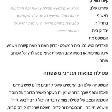
קיום צוואה,
שהיינו שלב
איך ניגשים לנושא פסילת צוואות ומה היתרונות
ראשוני
והחסרונות? התייעצו רק עם עו"ד שמתמחה
בתהליך,
ספציפית בתחום מדויק זה על מנת להגיע אל
יבדוק בית
תוצאות רצויות
המשפט את
הצדדים וטיעונם. בית המשפט יבדוק האם הצואה קשרה משמע.
אינה מזויפות או נעשה עקב הפעלת איומים או לחץ על הכותב
אותה.
פסילת צוואות וענייני משפחה
המשפחה שלנו הם האנשים שהכי קרובים אלינו שיש בחיים
האלה ומפני שכך ברור שזמן זה בעיקר כאשר מדובר על חוסר
הסכמה ומצב של פסילת צוואה דבר זה יכול גורם לבקע גדול
ומשמעותי בחיי המבוגרים והילדים. העולם שהכרנו קורס סביב,