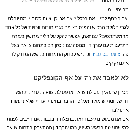
הנובעות ממנו:
כל אלו יכולים להיות עילות לפסילת צוואה
מה יהיו , מי
יעביר כסף למי – אם בכלל ? אם אכן כן, איזה סכום ? מה יוחלט
לגבי חלוקת הרכוש והפנסיה? מה לגבי חובות וזכויות של כל אחד
מהמשתתפים? עם זאת, אפשר להקל על הליך גירושין בעזרת
התייעצות עם עורך דין מנוסה עם ניסיון רב בתחום צוואה בעל
פה,
צוואה בכתב יד
וכו.. יש לבדוק התמחות בנושא המדויק לו
אתם זקוקים.
לא 'לאבד את זה' על אף הקונפליקט
מכיוון שתהליך פסילת צוואה או פסילת צוואה נוטריונית הוא
דורשני ומתיש מאוד מכל כך הרבה בחינות, עדיף שלא נתמודד
איתו לבד.
אם אנו מבקשים לעבור זאת בהצלחה ובכבוד, אנו חייבים לפנות
למישהו שזה בראש מעיניו, כמו עורך דין המתעסק בתחום צוואה