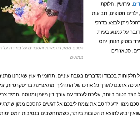
דים
, גירושין, חלוקת
 ילדים חטופים, תביעות
“הכל ניתן לבצע בדרכי
בר על למנוע בעיות
רד בוטיק הנותן יחס
הסכם ממון דוגמאות והסברים על בחירת עו"ד
רים, סטאז'רים
מתאים
אל הלקוחות בכבוד ומדברים בגובה עיניים. תחומי הייעוץ שאנחנו נותני
וליכה אתכם לאורך כל אורכו של התהליך ומתאפיינת בדיסקרטיות, זמי
הצד הטוב ביותר, עליכם לעבוד עם עורך דין מיומן ומנוסה .תמיד צרי
ת הסכם ממון ידע להסב את צומת ליבכם אל דגשים להסכם ממון שתרגיש
אין יביא לתוצאות הטובות ביותר, כשמתחשבים בנסיבות המסוימות