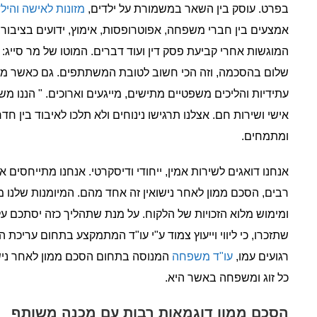
בפרט. עוסק בין השאר במשמורת על ילדים,
מזונות לאישה והיל
אמצעים בין חברי משפחה, אפוטרופסות, אימוץ, ידועים בציבור,
המוגשות אחרי קביעת פסק דין ועוד דברים. המוטו של מר סייג: 
שלום בהסכמה, וזה הכי חשוב לטובת המשתתפים. גם כאשר מדו
עתידיות והליכים משפטיים מתישים, מייגעים וארוכים. " הננו מש
אישי ושירות חם. אצלנו תרגישו נינוחים ולא תלכו לאיבוד בין חד
ומתמחים.
אנחנו דואגים לשירות אמין, ייחודי ודיסקרטי. אנחנו מתייחסים 
רבים, הסכם ממון לאחר נישואין זה אחד מהם. המיומנות שלנו מ
ומימוש מלוא הזכויות של הלקוח. על מנת שתהליך כזה יסתכם על 
שתזכרו, כי ליווי וייעוץ צמוד ע"י עו"ד המתמקצע בתחום עריכ
רגועים עמו,
עו"ד משפחה
המנוסה בתחום הסכם ממון לאחר נישו
כל זוג ומשפחה באשר היא.
הסכם ממון דוגמאות רבות עם מכנה משותף