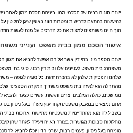
ישנם סוגים רבים של הסכמי ממון ביניהם הסכם ממון לאחר נישו
להיעשות בהתאם לדרישות ומטרות הזוג באופן שיגן לחלוטין על
תוך חיים משותפים למצות את כל הדרכים על מנת לעשות חוזה מוג
אישור הסכם ממון בבית משפט וענייני משפח
ישנם מספר מיני בתי דין אשר אליהם אפשר להביא את מגוון הסוג
משפחה: בית משפט לעניינים אלו ובית דין רבני. סוגי בתי משפ
שלהם והפסיקות שלהן לא בהכרח זהות. כל סוגיה לגופה – משהו
מהתחלה הוא לאיזה בית משפט משתייך המקרה הספציפי שלכם
ממושכים, כאלה המלבים יצרים ורגשות, עשויים לצער ולהביא לה
אתם נמצאים במאבק משפטי,תקחו יעוץ מעו"ד בעל ניסיון בסוג
בשביל להימנע מהתדיינויות משפטיות מתישות וארוכות בבתי ה
מחלוקות סבוכות מגושרות בצורה ראויה ויעילה לאחר שהן קיבלו
מומחה בעל ניסיון. פעמים רבות, עורכי הדין יוכלו להביא להס