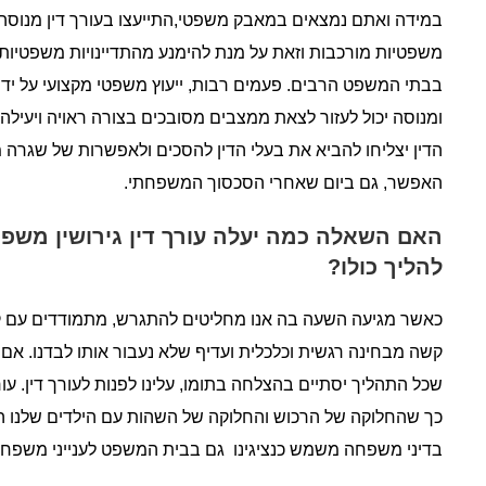
במידה ואתם נמצאים במאבק משפטי,התייעצו בעורך דין מנוסה 
משפטיות מורכבות וזאת על מנת להימנע מהתדיינויות משפטיות 
בבתי המשפט הרבים. פעמים רבות, ייעוץ משפטי מקצועי על ידי
ומנוסה יכול לעזור לצאת ממצבים מסובכים בצורה ראויה ויעילה.
הדין יצליחו להביא את בעלי הדין להסכים ולאפשרות של שגרה
האפשר, גם ביום שאחרי הסכסוך המשפחתי.
האם השאלה כמה יעלה עורך דין גירושין משפ
להליך כולו?
כאשר מגיעה השעה בה אנו מחליטים להתגרש, מתמודדים עם קושי 
קשה מבחינה רגשית וכלכלית ועדיף שלא נעבור אותו לבדנו. אם 
שכל התהליך יסתיים בהצלחה בתומו, עלינו לפנות לעורך דין. עורך
כך שהחלוקה של הרכוש והחלוקה של השהות עם הילדים שלנו הננה ש
בדיני משפחה משמש כנציגינו גם בבית המשפט לענייני משפחה וג