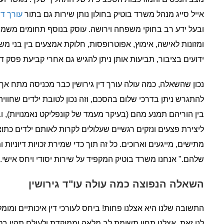
אייל סייג מנהל משרד בוטיק בחולון נותן שירות גם בתור
עורך די
ובעל ידע רב בחוקי משפחה וירושה. עוסק בנוסף תחומים משמורת
ומזונות לאישה, אימוץ, אפוטרופסות, חלוקת אמצעים בין בני מ
ידועים בציבור, תביעות אותן ניתן להגיש גם אחרי קביעת פסק דין
נכון שהשאלה, כמה עולה עורך דין גירושין כבר מכניסה מתח אך 
להתגרש ניתן בדרכי שלום בהסכם, וזה נכון לטובת ילדים שחווי
בין הוריהם תמנע מהם (בעיקר מעמד של קונפליקט נאמנויות), וב
ליצירת פצעים ונזקים רגשיים שעלולים לקרות לאותם ילדים כת
מתישים, מייגעים וארוכים. כל זה תוך כדי שמירת זכויות דיוניות 
שלהם." אנחנו משרד בוטיק המקפיד על שירות יסודי ויחס אישי.
השאלה הנפוצה כמה עולה עו"ד גירושין
התשובה שלנו היא אצלנו פחות! ביחס לעורכי דין איכותיים ומו
לנו זאת. אצלנו תחוו תשומת לב מלאה וממוקדת ולעולם תהיו בטו