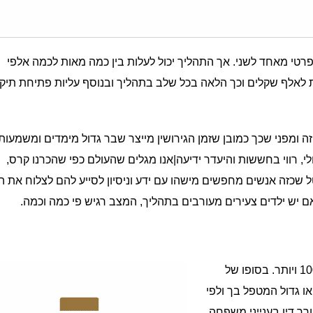
פרטי מאחד לשני. אך התהליך יכול לעלות בין כמה מאות לכמה אלפי
לאלף שקלים וכך הלאה בכל שלב בתהליך ובנוסף עליות פתיחת תיק
ומפני שכך כמובן שזמן הגירושין מייצר שבר גדול מימדים ומשמעותי
י, רווי בחששות והיעדר ידיעה|אנו מגלים שהעולם כפי שהכרנו קרס,
טל שכזה אנשים מחפשים מישהו עם ידע וניסיון לסייע להם לצלוח את 
אם יש ילדים צעירים מעורבים בתהליך, המצב רגיש פי כמה וכמה.
תהליך הגירושין יכול להסתכם ב 10,000 ב 30,000 וגם ב 100,000 ויותר. בסופו של
ו גדול המטפל בך ולפי
ך דין בענייני משפחה,