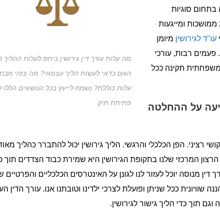
בתחום סוגיות
ממושכות ומייגעות
עו"ד לגירושין
מיומן
 פעמים רבות, עורכי
מה עלות עורך דין גירושין ביחס לעלות ההליך כ
 משפחתית תקינה ככל
האם כדאי לעשות הליך עצמאי? מה צפוי מבחי
עלות כוללת? נשמח לייעץ בכל הנושאים הללו ל
פתיחת תיק
יעה על ההחלטה
רציני. הפן הכלכלי והרגשי. הליך גירושין יכול להתברר כהליך מאוד
הרצון המרכזי שלנו בתקופת הגירושין היא שמירת כבוד הצדדים תוך כ
 דין מנוסה יוכל לעזור לנו לגונן על האינטרסים הכלכליים והפרטיים ש
וויונית ככל שניתן ופועלת לצרכי ילדינו וטובתנו אנו. עורך הדין הע
ם תוך כדי הליך גישור לגירושין.