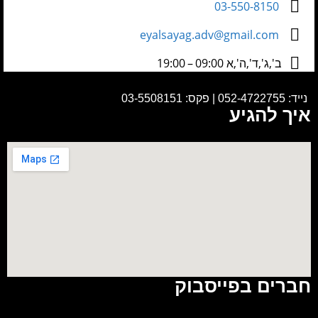
03-550-8150
eyalsayag.adv@gmail.com
ב',ג',ד',ה',א 09:00 – 19:00
נייד:
052-4722755
|
פקס: 03-5508151
איך להגיע
חברים בפייסבוק