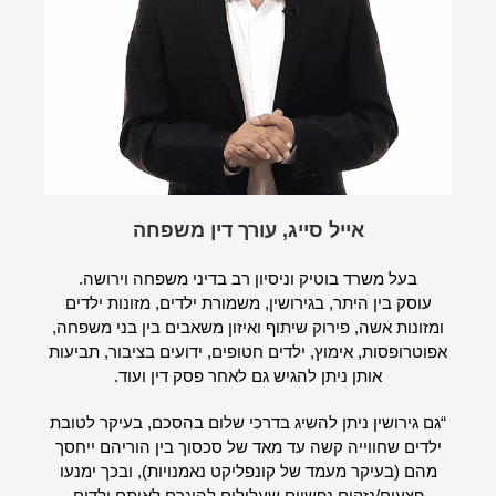
אייל סייג, עורך דין משפחה
בעל משרד בוטיק וניסיון רב בדיני משפחה וירושה.
עוסק בין היתר, בגירושין, משמורת ילדים, מזונות ילדים
ומזונות אשה, פירוק שיתוף ואיזון משאבים בין בני משפחה,
אפוטרופסות, אימוץ, ילדים חטופים, ידועים בציבור, תביעות
אותן ניתן להגיש גם לאחר פסק דין ועוד.
“גם גירושין ניתן להשיג בדרכי שלום בהסכם, בעיקר לטובת
ילדים שחווייה קשה עד מאד של סכסוך בין הוריהם ייחסך
מהם (בעיקר מעמד של קונפליקט נאמנויות), ובכך ימנעו
פצעים/נזקים נפשיים שעלולים להיגרם לאותם ילדים