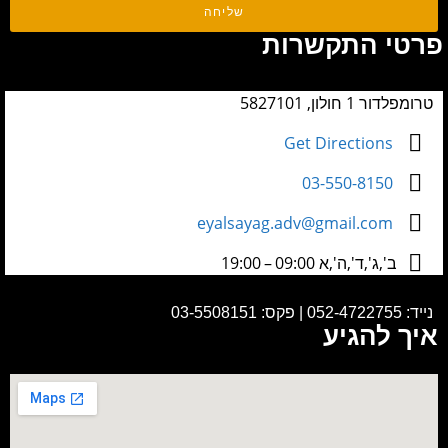
שליחה
פרטי התקשרות
טרומפלדור 1 חולון, 5827101
Get Directions
03-550-8150
eyalsayag.adv@gmail.com
ב',ג',ד',ה',א 09:00 – 19:00
נייד:
052-4722755
|
פקס: 03-5508151
איך להגיע