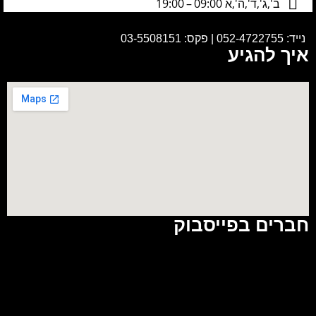
ב',ג',ד',ה',א 09:00 – 19:00
נייד:
052-4722755
|
פקס: 03-5508151
איך להגיע
חברים בפייסבוק