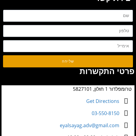
שליחה
פרטי התקשרות
טרומפלדור 1 חולון, 5827101
Get Directions
03-550-8150
eyalsayag.adv@gmail.com