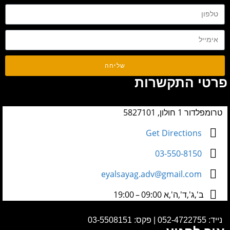
שליחה
פרטי התקשרות
טרומפלדור 1 חולון, 5827101
Get Directions
03-550-8150
eyalsayag.adv@gmail.com
ב',ג',ד',ה',א 09:00 – 19:00
נייד:
052-4722755
|
פקס: 03-5508151