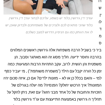
רו
ש
ין
עורכי דין גירושין בלוד יש בשפע, עליכם לבחור עורך דין גירושין
לו
בלוד שהכי מתאים לכם ולצרכים של משפחתכם ולבדוק שאכן יש
ד
לו את הוותק כמו גם הניסיון הדרוש למצב כשלכם
מ
ס
ביר כי בשביל הרבה משפחות אלה גירושין ראשונים המלווים
בהרבה וחוסר ידיעה. הליך מסוג זה הוא מאתגר וסבוך, הן
משפטית והן רגשית. לרוב, עקב התהיות הרבות המגיעות: כמה
זמן כל הורה יקבל עם הילד ("משמרת משותפת") , מי יעביר כסף
למי – והאם בכלל כן או לא – מזונות ילדים? אם כן, איזה סכום יהיו
המזונות? איך הרכוש יחולק? הפנסיה? מה יעלה בגורלם של
הזכויות והחובות של כל אחד מבני הזוג? עם זאת, ניתן להקל על
תהליך ה גירושין באמצעות התייעצות עם עו"ד גירושין בלוד