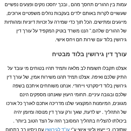
עמות בין ההורים תחסך מהם , ובכך יחסכו נזקים ופצעים נפשיים
שעשויים לקרות באותם ילדים בעקבות נהלים משפטיים ארוכים,
מייגעים ומתישים. הכל תוך כדי שמירה על זכויות דיוניות ומהותיות
של ההורים שלהם." הננו משרד בוטיק המקפיד על עורך דין
גירושין בלוד עם שירות חם ויחס אישי.
עורך דין גירושין בלוד מבטיח
אצלנו תקבלו תשומת לב מלאה ותמיד תהיו בטוחים מי עובד על
התיק שלכם ואיפה. אצלנו תמיד תהנו משירות אמין, של עורך דין
גירושין בלוד דיסקרטי וייחודי. אנחנו משוחחים איתכם בשפה
שלכם ובגובה עיניים. תחומי היעוץ שאנחנו מספקים הינם
מגוונים, המיומנות המקצועי שלנו מדריכה אתכם לאורך כל אורכו
של התהליך . יש לדעת, שאך ורק עורך דין מנוסה ומיומן יהיה
ביכולתו להצליח בתהליך המסובך הזה על הצד הטוב ביותר .
שתזכרו, כי ייעוץ וליווי אישי ע"י
עו"ד לגירושין
עם ניסיון רב בתחום