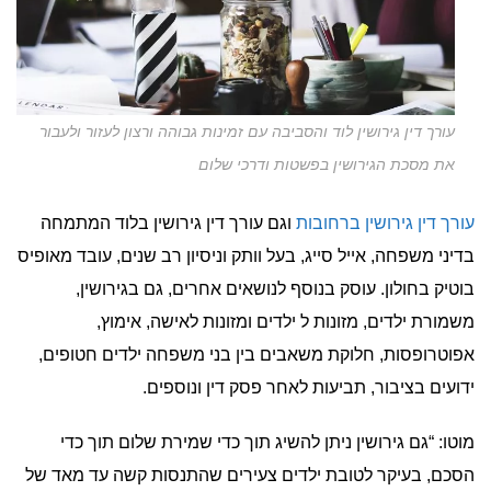
עורך דין גירושין לוד והסביבה עם זמינות גבוהה ורצון לעזור ולעבור
את מסכת הגירושין בפשטות ודרכי שלום
עורך דין גירושין ברחובות
וגם עורך דין גירושין בלוד המתמחה
בדיני משפחה, אייל סייג, בעל וותק וניסיון רב שנים, עובד מאופיס
בוטיק בחולון. עוסק בנוסף לנושאים אחרים, גם בגירושין,
משמורת ילדים, מזונות ל ילדים ומזונות לאישה, אימוץ,
אפוטרופסות, חלוקת משאבים בין בני משפחה ילדים חטופים,
ידועים בציבור, תביעות לאחר פסק דין ונוספים.
מוטו: “גם גירושין ניתן להשיג תוך כדי שמירת שלום תוך כדי
הסכם, בעיקר לטובת ילדים צעירים שהתנסות קשה עד מאד של