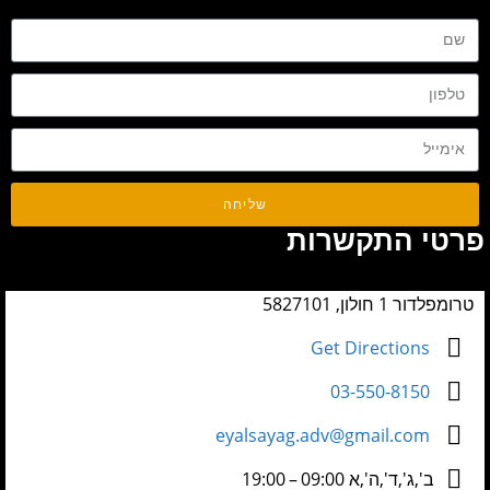
שליחה
פרטי התקשרות
טרומפלדור 1 חולון, 5827101
Get Directions
03-550-8150
eyalsayag.adv@gmail.com
ב',ג',ד',ה',א 09:00 – 19:00