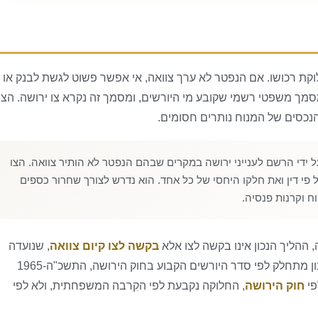
ת רכושו. אם הנפטר לא ערך צוואה, אי אפשר פשוט לגשת לבנק או
מך משפטי רשמי שקובע מי היורשים, ומסמך זה נקרא צו ירושה. הצו
הנכסים של המנוח נותרים חסומים.
ל ידי הרשם לענייני ירושה במקרים שבהם הנפטר לא הותיר צוואה. הצו
י דין ואת חלקו היחסי של כל אחד. הוא נדרש לצורך שחרור כספים
ח וקרנות פנסיה.
 ההליך הנכון אינו בקשה לצו אלא
בקשה לצו קיום צוואה
, שנועדה
לאשר את הצוואה ולתת לה תוקף. אם לא הייתה צוואה, העיזבון מתחלק לפי סדר היורשים הקבוע בחוק הירושה, התשכ"ה-1965
פי
חוק הירושה
, החלוקה נקבעת לפי הקִרבה המשפחתית, ולא לפי