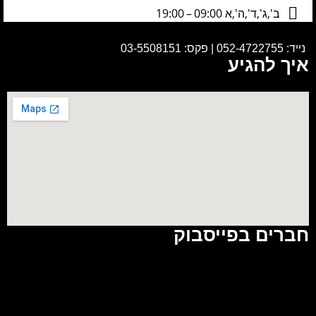
ב',ג',ד',ה',א 09:00 – 19:00
נייד:
052-4722755
|
פקס: 03-5508151
איך להגיע
חברים בפייסבוק