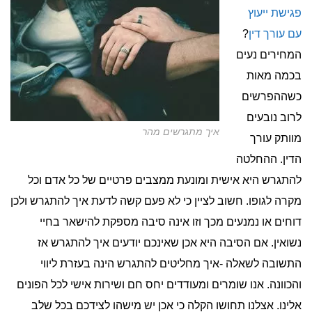
פגישת ייעוץ
עם עורך דין
?
המחירים נעים
בכמה מאות
כשההפרשים
לרוב נובעים
איך מתגרשים מהר
מוותק עורך
הדין. ההחלטה
להתגרש היא אישית ומונעת ממצבים פרטיים של כל אדם וכל
מקרה לגופו. חשוב לציין כי לא פעם קשה לדעת איך להתגרש ולכן
דוחים או נמנעים מכך וזו אינה סיבה מספקת להישאר בחיי
נשואין. אם הסיבה היא אכן שאינכם יודעים איך להתגרש אז
התשובה לשאלה -איך מחליטים להתגרש הינה בעזרת ליווי
והכוונה. אנו שומרים ומעודדים יחס חם ושירות אישי לכל הפונים
אלינו. אצלנו תחושו הקלה כי אכן יש מישהו לצידכם בכל שלב