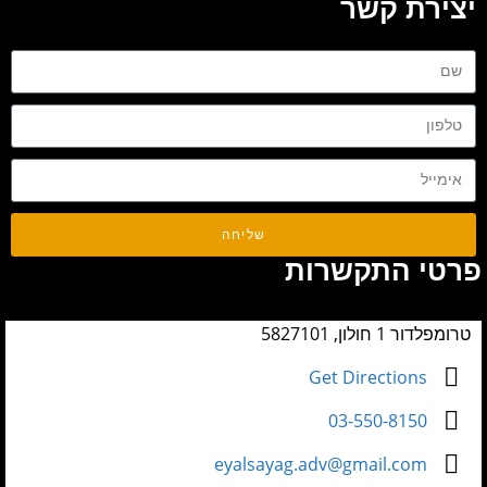
יצירת קשר
שליחה
פרטי התקשרות
טרומפלדור 1 חולון, 5827101
Get Directions
03-550-8150
eyalsayag.adv@gmail.com