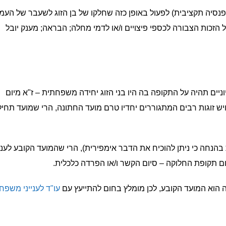
ן פנסיה תקציבית) לפעול באופן כזה שחלקו של בן הזוג לשעבר של העמ
על הזכות הצבורה לכספי פיצויים ו/או לדמי מחלה; הבראה; מענק יובל
יים תהיה על התקופה בה היו בני הזוג יחידה משפחתית – ז"א מיום
 ויש זוגות רבים המתגוררים יחדיו טרם מועד החתונה, הרי שמועד תחי
נחה כי ניתן להוכיח את הדבר אימפירית), הרי שהמועד הקובע לעניי
ום תקופת החלוקה – סיום הקשר ו/או הפרדה כלכלית.
 הוא המועד הקובע, לכן מומלץ בחום להתייעץ עם
עו"ד לענייני משפח