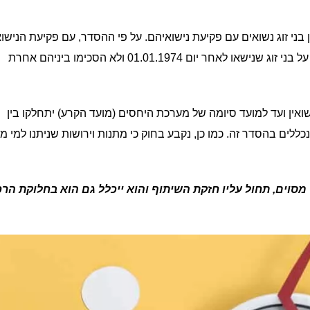
ני זוג נשואים עם פקיעת נישואיהם. על פי ההסדר, עם פקיעת הנישוא
מחולק שוויו של כלל הרכוש בין בני הזוג באופן שווה. ההסדר חל על בני זוג שנישאו לאחר יום 01.01.1974 ולא הסכימו ביניהם אחרת
ואין ועד למועד סיומה של מערכת היחסים (מועד הקרע) יתחלקו בין
נכללים בהסדר זה. כמו כן, נקבע בחוק כי מתנות וירושות שניתנו למי מב
מסוים, תחול עליו חזקת השיתוף והוא ייכלל גם הוא בחלוקת הר