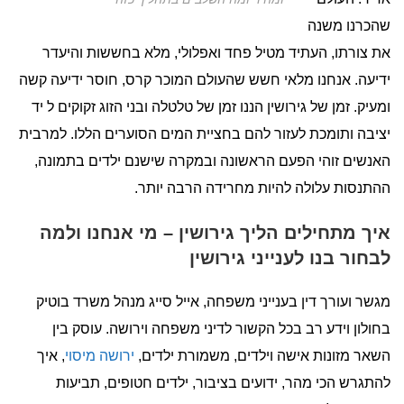
שהכרנו משנה
את צורתו, העתיד מטיל פחד ואפלולי, מלא בחששות והיעדר
ידיעה. אנחנו מלאי חשש שהעולם המוכר קרס, חוסר ידיעה קשה
ומעיק. זמן של גירושין הננו זמן של טלטלה ובני הזוג זקוקים ל יד
יציבה ותומכת לעזור להם בחציית המים הסוערים הללו. למרבית
האנשים זוהי הפעם הראשונה ובמקרה שישנם ילדים בתמונה,
ההתנסות עלולה להיות מחרידה הרבה יותר.
איך מתחילים הליך גירושין – מי אנחנו ולמה
לבחור בנו לענייני גירושין
מגשר ועורך דין בענייני משפחה, אייל סייג מנהל משרד בוטיק
בחולון וידע רב בכל הקשור לדיני משפחה וירושה. עוסק בין
השאר מזונות אישה וילדים, משמורת ילדים,
ירושה מיסוי
, איך
להתגרש הכי מהר, ידועים בציבור, ילדים חטופים, תביעות