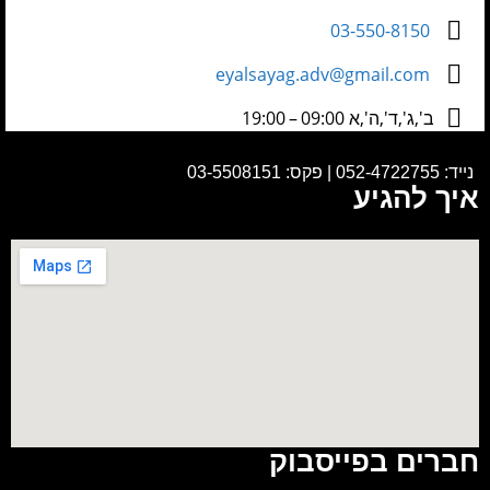
03-550-8150
eyalsayag.adv@gmail.com
ב',ג',ד',ה',א 09:00 – 19:00
נייד:
052-4722755
|
פקס: 03-5508151
איך להגיע
חברים בפייסבוק