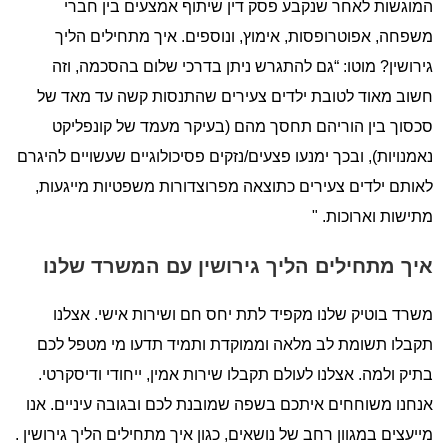
המוגשות לאחר שנקבע פסק דין שיתוף אמצעים בין חברי
משפחה, אפוטרופסות, אימוץ, ונוספים. איך מתחילים הליך
גירושין? מוטו: “גם להתגרש ניתן בדרכי שלום בהסכמה, וזה
חשוב מאוד לטובת ילדים צעירים שהתנסות קשה עד מאד של
סכסוך בין הוריהם תחסך מהם (בעיקר מעמד של קונפליקט
נאמנויות), ובכך ימנעו פצעים/נזקים פסיכולוגיים שעשויים להיגרם
לאותם ילדים צעירים כתוצאה מפרוצדורות משפטיות מייגעות,
מתישות וארוכות. "
איך מתחילים הליך גירושין עם המשרד שלנו
משרד בוטיק שלנו מקפיד לתת יחס חם ושירות אישי. אצלנו
תקבלו תשומת לב מלאה וממוקדת ותמיד תדעו מי מטפל לכם
בתיק ולמה. אצלנו לעולם תקבלו שירות אמין, ייחודי ודיסקרטי.
אנחנו משוחחים איתכם בשפה שמובנת לכם ובגובה עיניים. אנו
מייעצים במגוון רחב של נושאים, כגון איך מתחילים הליך גירושין .