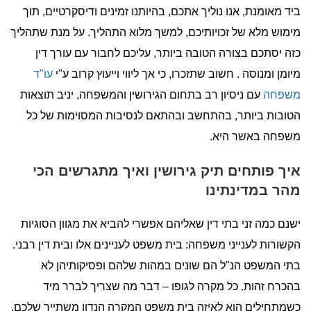
ביד מאומנת, אנו נוליך אתכם, בהיותנו זמינים ודיסקרטיים, תוך
מימוש מלא של זכויותיכם, למשך מלוא התהליך. על מנת שתהליך
כזה יסתכם בצורה הטובה ביותר, עליכם לחבור עם עורך דין
מיומן ומנוסה . חשוב שתזכרו, כי אך ליווי וייעוץ קרוב ע"י
עו"ד
משפחה
עם ניסיון רב בתחום הגירושין והמשפחה, יניב תוצאות
הטובות ביותר, בהתחשב ובהתאם לנסיבות המסוימות של כל
משפחה באשר היא.
איך פותחים תיק גירושין ואיך מתגרשים הכי
מהר במדינתינו
ישנם כמה זני בתי דין שאליהם אפשרי להביא את מגוון הסוגיות
הקשורות לענייני משפחה: בית משפט לעניינים אלו ובית דין רבני.
בתי המשפט הנ"ל הם שונים במהות שלהם ופסיקותיהן לא
בהכרח זהות. כל מקרה לגופו – דבר מה שצריך לברר מיד
כשמתחילים הוא לאיזה בית משפט המקרה הנדון משתייך שלכם.