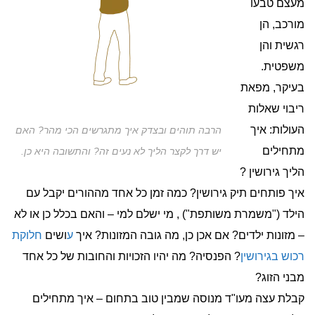
מעצם טבעו
מורכב, הן
רגשית והן
משפטית.
בעיקר, מפאת
ריבוי שאלות
העולות: איך
הרבה תוהים ובצדק איך מתגרשים הכי מהר? האם
מתחילים
יש דרך לקצר הליך לא נעים זה? והתשובה היא כן.
הליך גירושין ?
איך פותחים תיק גירושין? כמה זמן כל אחד מההורים יקבל עם
הילד ("משמרת משותפת") , מי ישלם למי – והאם בכלל כן או לא
– מזונות ילדים? אם אכן כן, מה גובה המזונות? איך
ע
ושים
חלוקת
רכוש בגירושין
? הפנסיה? מה יהיו הזכויות והחובות של כל אחד
מבני הזוג?
קבלת עצה מעו"ד מנוסה שמבין טוב בתחום – איך מתחילים