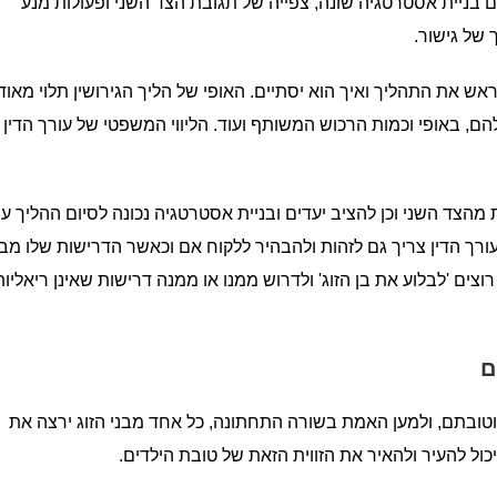
עם בניית אסטרטגיה שונה, צפייה של תגובת הצד השני ופעולות מנע
 של גישור.
ש את התהליך ואיך הוא יסתיים. האופי של הליך הגירושין תלוי מאוד
הם, באופי וכמות הרכוש המשותף ועוד. הליווי המשפטי של עורך הדין
מהצד השני וכן להציב יעדים ובניית אסטרטגיה נכונה לסיום ההליך ע
ורך הדין צריך גם לזהות ולהבהיר ללקוח אם וכאשר הדרישות שלו מבן
וצים 'לבלוע את בן הזוג' ולדרוש ממנו או ממנה דרישות שאינן ריאליות
ם
ם וטובתם, ולמען האמת בשורה התחתונה, כל אחד מבני הזוג ירצה את
כול להעיר ולהאיר את הזווית הזאת של טובת הילדים.