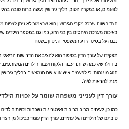
הטעימות שלפני כן…) וכו'. לעומת זאת הליך גירושין דורש כל פ
לפעמים, או במקרה הטוב, הליך גירושין נעשה ברוח טובה בהליך
הצד השווה שבכל מקרי הגירושין הוא שכאמור לא ניתן לצפות מרא
באיכות מערכת היחסים בין בני הזוג, כמו גם במספר הילדים של
נבנה על בסיס הידע המשפטי והניסיון בשטח.
תפקידו של עורך הדין בסיפור הוא להציב את הדרישות הריאליות 
ביד ולהשיג כמה שיותר עבור הלקוח ועבור הילדים המשותפים. ע
הזוג מוגזמות. כי לפעמים איש או אישה הנמצאים בהליך גירושין ר
מנת 'להראות לו/ה'.
עורך דין לענייני משפחה שומר על זכויות הילדי
כמו כן, לעיתים מרוב מריבות ואינטריגות נשכחות זכויות הילדי
טובתם של הילדים ושל עתידם. עורך הדין עומד כביכול מן הצד וי